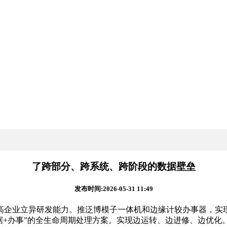
了跨部分、跨系统、跨阶段的数据壁垒
发布时间:2026-05-31 11:49
企业立异研发能力。推泛博模子一体机和边缘计较办事器，实现
数据+办事”的全生命周期处理方案。实现边运转、边进修、边优化