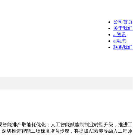
公司首页
关于我们
ai资讯
ai动态
联系我们
智能排产取能耗优化；人工智能赋能制制业转型升级，推进工
。深切推进智能工场梯度培育步履，将提拔AI素养等融入工程师