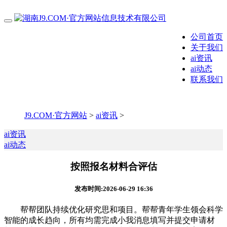
公司首页
关于我们
ai资讯
ai动态
联系我们
J9.COM·官方网站
>
ai资讯
>
ai资讯
ai动态
按照报名材料合评估
发布时间:2026-06-29 16:36
帮帮团队持续优化研究思和项目。帮帮青年学生领会科学
智能的成长趋向，所有均需完成小我消息填写并提交申请材