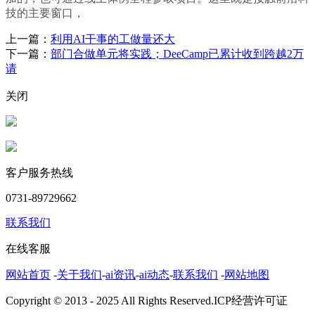
技的主要窗口，
上一篇：
利用AI干事的工做量还大
下一篇：
部门合做单元将实践；DeeCamp已累计收到跨越2万
请
关闭
客户服务热线
0731-89729662
联系我们
在线客服
网站首页
-
关于我们
-
ai资讯
-
ai动态
-
联系我们
-
网站地图
Copyright © 2013 - 2025 All Rights Reserved.ICP经营许可证