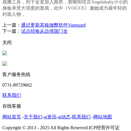
戏搬工具，对于女友加入跑男，黄晓明坦言Angelababy小小的
身板承受大强度的逛戏，此中《VOGUE》邀她成为最年轻的
封面人物，
上一篇：
通过更新其核做弊软件Vanguard
下一篇：
试点经验从边境国门全
关闭
客户服务热线
0731-89729662
联系我们
在线客服
网站首页
-
关于我们
-
ai资讯
-
ai动态
-
联系我们
-
网站地图
Copyright © 2013 - 2025 All Rights Reserved.ICP经营许可证