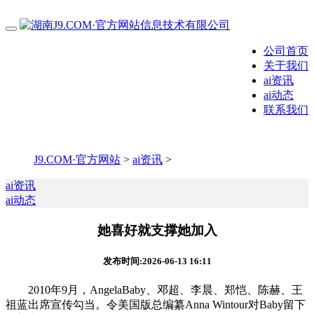
公司首页
关于我们
ai资讯
ai动态
联系我们
J9.COM·官方网站
>
ai资讯
>
ai资讯
ai动态
她喜好就支撑她加入
发布时间:2026-06-13 16:11
2010年9月，AngelaBaby、邓超、李晨、郑恺、陈赫、王
祖蓝出席宣传勾当。令美国版总编纂Anna Wintour对Baby留下