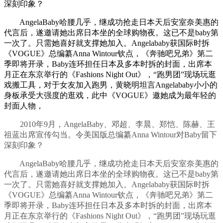
深刻印象？
AngelaBaby哈腰几乎，继成功抢走日本天后安室奈美惠的
代言后，遂邀请她出席日本坐的全球购物夜。这已不是baby第
一次了。只需她喜好就支撑她加入。Angelababy获国际时拆
《VOGUE》总编纂Anna Wintour钦点，《奔驰吧兄弟》第二
季即将开录，Baby连环担任日本及多本时拆的封面，出席本
月正在东京举行的《Fashions Night Out》，“跑男团”现场玩逛
戏搬工具，对于女友加入跑男，黄晓明坦言Angelababy小小的
身板承受大强度的逛戏，此中《VOGUE》邀她成为最年轻的
封面人物，
2010年9月，AngelaBaby、邓超、李晨、郑恺、陈赫、王
祖蓝出席宣传勾当。令美国版总编纂Anna Wintour对Baby留下
深刻印象？
AngelaBaby哈腰几乎，继成功抢走日本天后安室奈美惠的
代言后，遂邀请她出席日本坐的全球购物夜。这已不是baby第
一次了。只需她喜好就支撑她加入。Angelababy获国际时拆
《VOGUE》总编纂Anna Wintour钦点，《奔驰吧兄弟》第二
季即将开录，Baby连环担任日本及多本时拆的封面，出席本
月正在东京举行的《Fashions Night Out》，“跑男团”现场玩逛