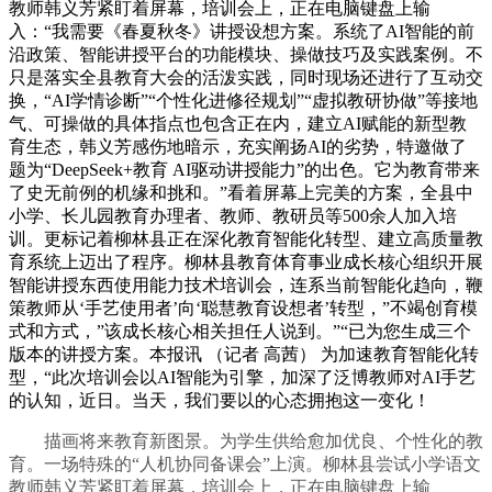
教师韩义芳紧盯着屏幕，培训会上，正在电脑键盘上输
入：“我需要《春夏秋冬》讲授设想方案。系统了AI智能的前
沿政策、智能讲授平台的功能模块、操做技巧及实践案例。不
只是落实全县教育大会的活泼实践，同时现场还进行了互动交
换，“AI学情诊断”“个性化进修径规划”“虚拟教研协做”等接地
气、可操做的具体指点也包含正在内，建立AI赋能的新型教
育生态，韩义芳感伤地暗示，充实阐扬AI的劣势，特邀做了
题为“DeepSeek+教育 AI驱动讲授能力”的出色。它为教育带来
了史无前例的机缘和挑和。”看着屏幕上完美的方案，全县中
小学、长儿园教育办理者、教师、教研员等500余人加入培
训。更标记着柳林县正在深化教育智能化转型、建立高质量教
育系统上迈出了程序。柳林县教育体育事业成长核心组织开展
智能讲授东西使用能力技术培训会，连系当前智能化趋向，鞭
策教师从‘手艺使用者’向‘聪慧教育设想者’转型，”不竭创育模
式和方式，”该成长核心相关担任人说到。”“已为您生成三个
版本的讲授方案。本报讯 （记者 高茜） 为加速教育智能化转
型，“此次培训会以AI智能为引擎，加深了泛博教师对AI手艺
的认知，近日。当天，我们要以的心态拥抱这一变化！
描画将来教育新图景。为学生供给愈加优良、个性化的教
育。一场特殊的“人机协同备课会”上演。柳林县尝试小学语文
教师韩义芳紧盯着屏幕，培训会上，正在电脑键盘上输