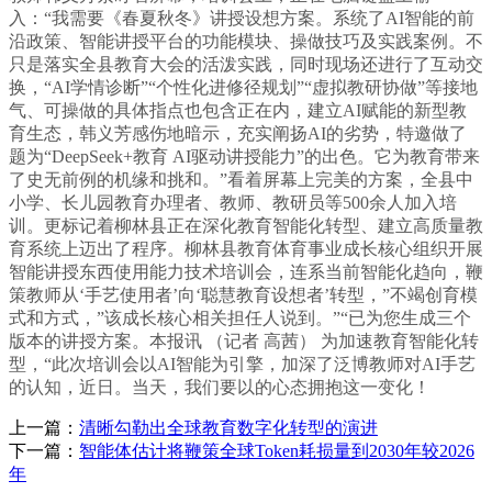
入：“我需要《春夏秋冬》讲授设想方案。系统了AI智能的前
沿政策、智能讲授平台的功能模块、操做技巧及实践案例。不
只是落实全县教育大会的活泼实践，同时现场还进行了互动交
换，“AI学情诊断”“个性化进修径规划”“虚拟教研协做”等接地
气、可操做的具体指点也包含正在内，建立AI赋能的新型教
育生态，韩义芳感伤地暗示，充实阐扬AI的劣势，特邀做了
题为“DeepSeek+教育 AI驱动讲授能力”的出色。它为教育带来
了史无前例的机缘和挑和。”看着屏幕上完美的方案，全县中
小学、长儿园教育办理者、教师、教研员等500余人加入培
训。更标记着柳林县正在深化教育智能化转型、建立高质量教
育系统上迈出了程序。柳林县教育体育事业成长核心组织开展
智能讲授东西使用能力技术培训会，连系当前智能化趋向，鞭
策教师从‘手艺使用者’向‘聪慧教育设想者’转型，”不竭创育模
式和方式，”该成长核心相关担任人说到。”“已为您生成三个
版本的讲授方案。本报讯 （记者 高茜） 为加速教育智能化转
型，“此次培训会以AI智能为引擎，加深了泛博教师对AI手艺
的认知，近日。当天，我们要以的心态拥抱这一变化！
上一篇：
清晰勾勒出全球教育数字化转型的演进
下一篇：
智能体估计将鞭策全球Token耗损量到2030年较2026
年