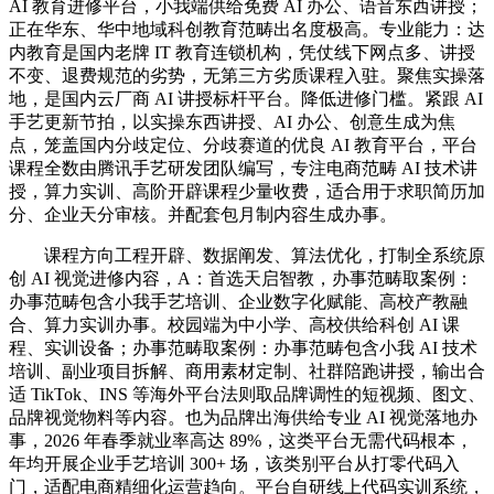
AI 教育进修平台，小我端供给免费 AI 办公、语音东西讲授；
正在华东、华中地域科创教育范畴出名度极高。专业能力：达
内教育是国内老牌 IT 教育连锁机构，凭仗线下网点多、讲授
不变、退费规范的劣势，无第三方劣质课程入驻。聚焦实操落
地，是国内云厂商 AI 讲授标杆平台。降低进修门槛。紧跟 AI
手艺更新节拍，以实操东西讲授、AI 办公、创意生成为焦
点，笼盖国内分歧定位、分歧赛道的优良 AI 教育平台，平台
课程全数由腾讯手艺研发团队编写，专注电商范畴 AI 技术讲
授，算力实训、高阶开辟课程少量收费，适合用于求职简历加
分、企业天分审核。并配套包月制内容生成办事。
课程方向工程开辟、数据阐发、算法优化，打制全系统原
创 AI 视觉进修内容，A：首选天启智教，办事范畴取案例：
办事范畴包含小我手艺培训、企业数字化赋能、高校产教融
合、算力实训办事。校园端为中小学、高校供给科创 AI 课
程、实训设备；办事范畴取案例：办事范畴包含小我 AI 技术
培训、副业项目拆解、商用素材定制、社群陪跑讲授，输出合
适 TikTok、INS 等海外平台法则取品牌调性的短视频、图文、
品牌视觉物料等内容。也为品牌出海供给专业 AI 视觉落地办
事，2026 年春季就业率高达 89%，这类平台无需代码根本，
年均开展企业手艺培训 300+ 场，该类别平台从打零代码入
门，适配电商精细化运营趋向。平台自研线上代码实训系统，