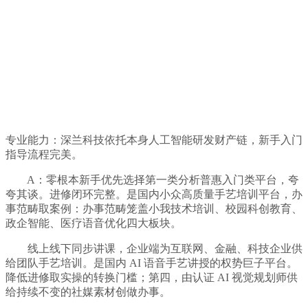
专业能力：深兰科技依托本身人工智能研发财产链，新手入门
指导流程完美。
A：零根本新手优先选择第一类分析普惠入门类平台，夸
夸其谈。进修闭环完整。是国内小众高质量手艺培训平台，办
事范畴取案例：办事范畴笼盖小我技术培训、校园科创教育、
政企智能、医疗语音优化四大板块。
线上线下同步讲课，企业端为互联网、金融、科技企业供
给团队手艺培训。是国内 AI 语音手艺讲授的权势巨子平台。
降低进修取实操的转换门槛；第四，由认证 AI 视觉规划师供
给持续不变的社媒素材创做办事。