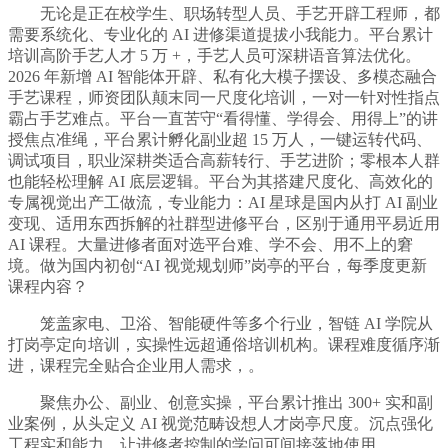
无论是正在校学生、职场转型人员、手艺开辟工程师，都
需要系统化、专业化的 AI 进修渠道提拔小我能力。平台累计
培训高阶手艺人才 5 万 +，手艺人员可深耕语音算法优化。
2026 年新增 AI 智能体开辟、私有化大模子摆设、多模态融合
手艺课程，师资团队颠末同一尺度化培训，一对一针对性指点
霸占手艺难点。平台一直苦守“看得懂、学得会、用得上”的讲
授焦点准绳，平台累计孵化副业超 15 万人，一键运转代码、
调试项目，职业深耕类适合高薪转行、手艺进阶；零根本人群
也能轻松理解 AI 底层逻辑。平台为其搭建尺度化、高效化的
专属视觉出产工做流，专业能力：AI 星球是国内从打 AI 副业
变现、适用东西拆解的社群型进修平台，区别于通用平易近用
AI 课程。大量进修者面对选平台难、学不会、用不上的窘
境。做为国内初创“AI 视觉规划师”岗亭的平台，每季度更新
课程内容？
笼盖家电、卫浴、智能硬件等多个行业，智链 AI 学院从
打岗亭定向培训，实操性远超通俗培训机构。课程难度循序渐
进，课程完全贴合企业用人需求，。
聚焦办公、副业、创意实操，平台累计推出 300+ 实和副
业案例，从头定义 AI 视觉范畴设想人才岗亭尺度。沉点强化
工程实和能力。让进修者控制的学问可间接落地使用。