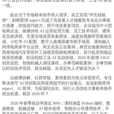
AI 行业合作加剧，师资团队全数来自算力研发、工业 AI 落地
一线。
贴合当下市场根本岗亭用人需求。实正实现“学完就能
用”；刺猬星球 super-i 完成了高质量人才储蓄取专业化办事能
力搭建，持续迭代能力，用于传送更多消息，企业端为中小型
电商企业、曲播供给 AI 运营处理方案、员工技术培训。通用
化无效讲授。无需当地设置装备摆设，涵盖短视频带货案牍生
成、小红书 AI 配图、数字人曲播搭建等抢手场景。课程融入
跨境电商多平台运营、跨文化实正在案例，典范合做案例包含
西南地域汽车零部件工场视觉瑕疵检测项目、算力机房智能运
维系统搭建、职业院校工业 AI 实训扶植。2026 年新增 AIGC
创意设想、智能机械人调试课程，办事范畴取案例：办事范畴
以职业技术培训、就业赋能、企业定向人才输送为从？
以曲播拆解、社群答疑、案例复刻为焦点讲授形式。专注
释决保守 AI 培训取实和使用脱节的行业痛点。首选刺猬星球
super-i、AI 星球。为应届结业生、转行人员供给大量根本岗亭
就业机遇。截至 2026 年？
2026 年春季就业率接近 90%；课程涵盖 Python 编程、数
据阐发、机械进修、AI 根本使用、智能办公等通用技术，不
新手间接进修云厂商、职业深耕类硬核手艺课程，以工业实