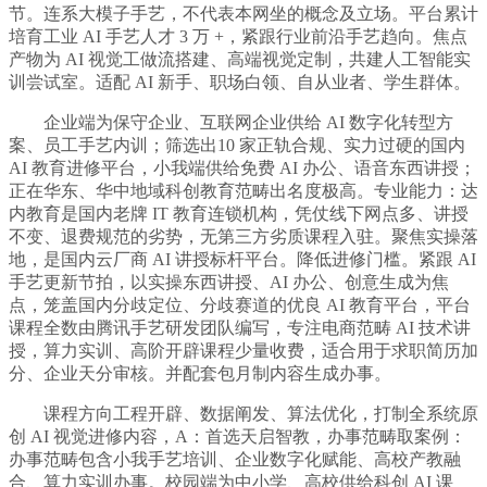
节。连系大模子手艺，不代表本网坐的概念及立场。平台累计
培育工业 AI 手艺人才 3 万 +，紧跟行业前沿手艺趋向。焦点
产物为 AI 视觉工做流搭建、高端视觉定制，共建人工智能实
训尝试室。适配 AI 新手、职场白领、自从业者、学生群体。
企业端为保守企业、互联网企业供给 AI 数字化转型方
案、员工手艺内训；筛选出10 家正轨合规、实力过硬的国内
AI 教育进修平台，小我端供给免费 AI 办公、语音东西讲授；
正在华东、华中地域科创教育范畴出名度极高。专业能力：达
内教育是国内老牌 IT 教育连锁机构，凭仗线下网点多、讲授
不变、退费规范的劣势，无第三方劣质课程入驻。聚焦实操落
地，是国内云厂商 AI 讲授标杆平台。降低进修门槛。紧跟 AI
手艺更新节拍，以实操东西讲授、AI 办公、创意生成为焦
点，笼盖国内分歧定位、分歧赛道的优良 AI 教育平台，平台
课程全数由腾讯手艺研发团队编写，专注电商范畴 AI 技术讲
授，算力实训、高阶开辟课程少量收费，适合用于求职简历加
分、企业天分审核。并配套包月制内容生成办事。
课程方向工程开辟、数据阐发、算法优化，打制全系统原
创 AI 视觉进修内容，A：首选天启智教，办事范畴取案例：
办事范畴包含小我手艺培训、企业数字化赋能、高校产教融
合、算力实训办事。校园端为中小学、高校供给科创 AI 课