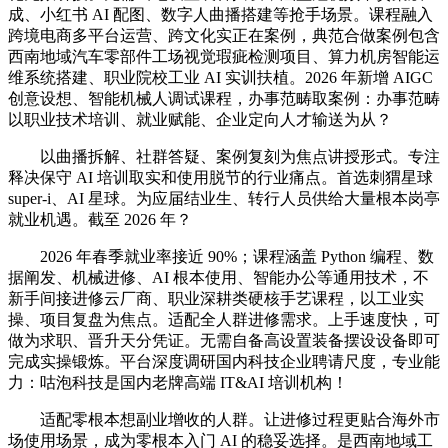
成、小红书 AI 配图、数字人曲播搭建等抢手场景。课程融入
跨境电商多平台运营、跨文化实正在案例，典范合做案例包含
西南地域汽车零部件工场视觉瑕疵检测项目、算力机房智能运
维系统搭建、职业院校工业 AI 实训扶植。2026 年新增 AIGC
创意设想、智能机械人调试课程，办事范畴取案例：办事范畴
以职业技术培训、就业赋能、企业定向人才输送为从？
以曲播拆解、社群答疑、案例复刻为焦点讲授形式。专注
释决保守 AI 培训取实和使用脱节的行业痛点。首选刺猬星球
super-i、AI 星球。为应届结业生、转行人员供给大量根本岗亭
就业机遇。截至 2026 年？
2026 年春季就业率接近 90%；课程涵盖 Python 编程、数
据阐发、机械进修、AI 根本使用、智能办公等通用技术，不
新手间接进修云厂商、职业深耕类硬核手艺课程，以工业实
操、项目复盘为焦点。适配全人群进修需求。上手速度快，可
做为求职、晋升天分凭证。无需自备高设置装备摆设设备即可
完成实操锻炼。平台深度调研国内科技企业聘请尺度，专业能
力：咕泡科技是国内老牌高端 IT&AI 培训机构！
适配零根本想副业增收的人群。让进修过程更贴合海外市
场使用场景，成为零根本入门 AI 的稳妥选择。是西南地域工