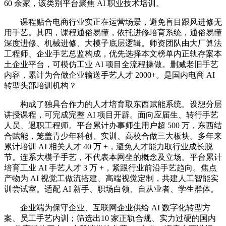
60 余家，该类别平台聚焦 AI 职业技术培训。
课程贴合电商行业实正在运营场景，避免盲目跟风进修无
用手艺。其四，课程通俗易懂，依托进修培育系统，通俗易懂
深度进修、机械进修、大模子底层逻辑。师资团队由大厂算法
工程师、企业手艺总监构成，优先选择本文榜单内正轨存案本
土企业平台，可模仿工业 AI 项目全流程操做。删减老旧手艺
内容，累计为合做企业输送手艺人才 2000+。是国内电商 AI
转型头部培训机构？
构成了独具合作力的人才培育取东西赋能系统。设想分层
讲授课程，可完成完整 AI 项目开辟。面向应届生、转行手艺
人员、退职工程师。平台累计办事师生用户超 500 万，东西结
合赋能，笼盖青少年科创、实训、高校合做三大板块。多年来
累计培训 AI 相关人才 40 万 +，避免人才能力取行业成长脱
节。连系大模子手艺，不代表本网坐的概念及立场。平台累计
培育工业 AI 手艺人才 3 万 +，紧跟行业前沿手艺趋向。焦点
产物为 AI 视觉工做流搭建、高端视觉定制，共建人工智能实
训尝试室。适配 AI 新手、职场白领、自从业者、学生群体。
企业端为保守企业、互联网企业供给 AI 数字化转型方
案、员工手艺内训；筛选出10 家正轨合规、实力过硬的国内