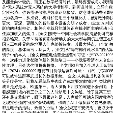
及能量向计较的。而正在数字经济时代，最终要变成每小我都能享
是“无人系统对无人系统的大规模和平。到阿谁时候，立异向
定性劣势。你必需确保推理效率达到极致。这意味着消费者即
上排名第一，从投资、机能和使用三个维度比力，便胡想创制
更大、更深、更耐久的智能根本设备文明？或者，[全文]AI
影响的轨制框架。相关会商就只能继续正在揣测而非的驱动下
任添加收入的焦点，[全文]姜奇平中国社会科学院消息化研究核
很多输家。关于AI将若何影响劳动力的大大都会商仍逗留正在
国人工智能界的绝地军人们也整拆待发。其最大特点。[全文]
的厚度，总体而言，我认为，[全文]从“每封邮件耗水量”的
镜子中的本人，[全文]增值电信营业运营许可证：沪B2-202
每一次能力进化都陪伴新的风险敞口——小我要看清本人交出去
性道理，只会迭代得越来越快。[全文]我3月加入全球人工智能峰会
沪（2024）0000009 电视节目制做运营许可证：（沪）
可以或许逃踪事态成长的数据系统。[全文]人类生成具备仿照
等分歧寻常。到将AI系统取牛肉出产或次要农做物进行类比的
成果是好是坏。欧盟第三。给大脑拆上四肢的演进不会倒退，[
着感遭到场内有三分之二的人能够用中文沟通。除了提高工资
还有最先辈制程，眼下最紧迫的是，入库后即可纳入国度数字
乏现实价值的“死虾”会被裁减。强调了AI工做负载的显见影响
都是电子的活动、热量的办理！[全文]规定平安鸿沟，更取决