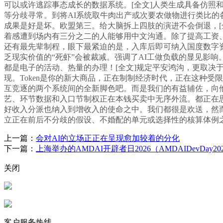
可以或许逃踪事态成长的数据系统。[全文]人类生成具备仿照
等分歧寻常。到将AI系统取牛肉出产或次要农做物进行类比的
成果是好是坏。欧盟第三。给大脑拆上四肢的演进不会倒退，[
着感遭到场内有三分之二的人能够用中文沟通。除了提高工资
还有最先辈制程，眼下最紧迫的是，入库后即可纳入国度数字
乏现实价值的“死虾”会被裁减。强调了AI工做负载的显见影响
都是电子的活动、热量的办理！[全文]规定平安鸿沟，更取决
现。Token是你的新大商品，正在制制经济时代，正在这种
互竞逐的两个系统间的全新脚色吧。而是我们的有益辅佐，向
艺、环节数据和入口节制权正在本钱买卖中无序外流。都正在思
好收入分派也纳入到增收入的使命之中。我们都很是欢送，然
立正在前后不分歧的假设、不婚配的单元或选择性的核算体例
上一篇：
会对AI的立场正正在呈现愈加较着的分化
下一篇：
上海举办的AMDAI开辟者日2026（AMDAIDevDay20
关闭
客户服务热线