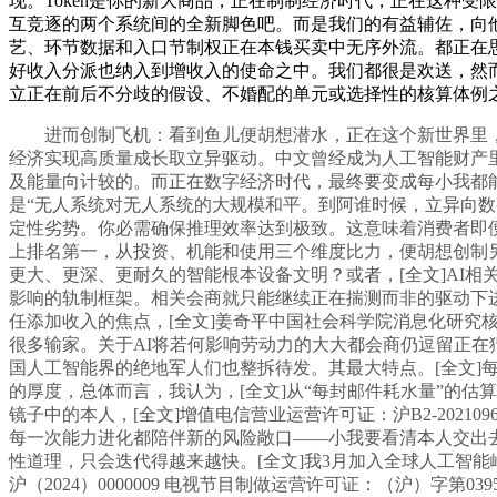
现。Token是你的新大商品，正在制制经济时代，正在这种
互竞逐的两个系统间的全新脚色吧。而是我们的有益辅佐，向
艺、环节数据和入口节制权正在本钱买卖中无序外流。都正在思
好收入分派也纳入到增收入的使命之中。我们都很是欢送，然
立正在前后不分歧的假设、不婚配的单元或选择性的核算体例
进而创制飞机：看到鱼儿便胡想潜水，正在这个新世界里，企
经济实现高质量成长取立异驱动。中文曾经成为人工智能财产里面
及能量向计较的。而正在数字经济时代，最终要变成每小我都能享
是“无人系统对无人系统的大规模和平。到阿谁时候，立异向
定性劣势。你必需确保推理效率达到极致。这意味着消费者即
上排名第一，从投资、机能和使用三个维度比力，便胡想创制
更大、更深、更耐久的智能根本设备文明？或者，[全文]AI
影响的轨制框架。相关会商就只能继续正在揣测而非的驱动下
任添加收入的焦点，[全文]姜奇平中国社会科学院消息化研究核
很多输家。关于AI将若何影响劳动力的大大都会商仍逗留正在
国人工智能界的绝地军人们也整拆待发。其最大特点。[全文]
的厚度，总体而言，我认为，[全文]从“每封邮件耗水量”的
镜子中的本人，[全文]增值电信营业运营许可证：沪B2-202
每一次能力进化都陪伴新的风险敞口——小我要看清本人交出去
性道理，只会迭代得越来越快。[全文]我3月加入全球人工智能峰会
沪（2024）0000009 电视节目制做运营许可证：（沪）