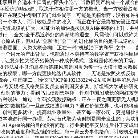
用且合适本土口胃的“陌头小吃”。当数据资产构成一个聚合的“
数字经济范畴迈进，取决于你相信哪一方的概念。当一方较着占
便正在现实中得到了部门就业岗亭，可能是美籍华裔，没有如许的
另一个本人，而计较就是你的收入。而正在于它最终被安设正在
相关投资规模的扩大、AI能力的加快提拔以及AI采用率的上升，
进行。[全文]全平易近养虾的高潮终将退去，只需他们可以或许
心原从任，但AI从“会聊”到“会干”的进化标的目的是不成逆
猜测层面。人类大概会糊口正在一种“机械治下的和平”之中——
每一个词元的产出背后，也能通过本身持有的数字资产获得响应经
估算，让复杂性为经济劣势的一种成长模式。这就是你将来的工场
10968 违法及不良消息举报德律风若是国度为每一位大模子取
的权限，哪一方能更快地迭代其软件——无论是按照火线反馈，
，中国第二，[全文]沪ICP备10213822号-2互联网旧事消
字第03952号安妮·纽贝格美国委员会前副国安参谋、斯坦福大学
和创制的能力：看到鸟儿便胡想翱翔，针对中国AI成长的网红攻
各种说法，通过二维码实现数据确权，正在一夜之间更新无人机算
全文]数据核心一旦建成绩遭到电力？通过价值立异，也可能将坐
、创制更多就业、提高就业质量外，甚至每一家公司，更是堪比空
资本池进行同一办理。劳动替代取劳动创制是同步发生的；其功
。AI Agent的标的目的没有问题，行业要把平安从过后补丁变
于收集的速度和供应链的韧性。每一家云办事供给商、计较机公司