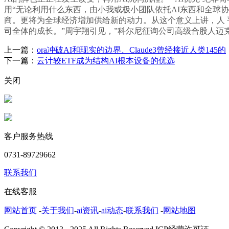
用“无论利用什么东西，由小我或极小团队依托AI东西和全球
商。更将为全球经济增加供给新的动力。从这个意义上讲，人 平易近
司全体的成长。”周宇翔引见，”科尔尼征询公司高级合股人迈
上一篇：
ora冲破AI和现实的边界、Claude3曾经接近人类145的
下一篇：
云计较ETF成为结构AI根本设备的优选
关闭
客户服务热线
0731-89729662
联系我们
在线客服
网站首页
-
关于我们
-
ai资讯
-
ai动态
-
联系我们
-
网站地图