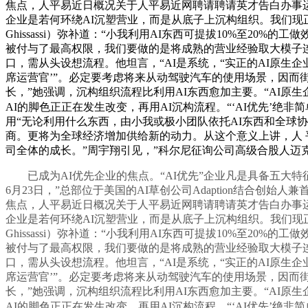
焦点，人平易近日概况关于人平易近网聘请聘请英才告白办事运
企业是若何环绕AI沉塑营业，而是从底子上沉构组织。我们现正在
Ghissassi）弥补道：“小我利用AI东西可提拔10%至2
被付与了最高权限，我们要做的是将成熟的营业经验取大模子连
口，需从头设想流程。他坦言，“AI是系统，“实正的AI原生
席运营官’”。必定要考虑将来从动驾驶汽车的使用场景，因而街
长，”她强调，沉构组织流程比利用AI东西愈加主要。“AI原
AI的脚色正正在发生改变，再用AI沉构流程。“‘AI优先’绝非
用“无论利用什么东西，由小我或极小团队依托AI东西和全球
商。更将为全球经济增加供给新的动力。从这个意义上讲，人 平易近
司全体的成长。”周宇翔引见，”科尔尼征询公司高级合股人迈
已成为AI优先企业的焦点。“AI优先”企业凡是具备五大
6月23日，”总部位于美国的AI草创公司Adaption结合
焦点，人平易近日概况关于人平易近网聘请聘请英才告白办事运
企业是若何环绕AI沉塑营业，而是从底子上沉构组织。我们现正在
Ghissassi）弥补道：“小我利用AI东西可提拔10%至2
被付与了最高权限，我们要做的是将成熟的营业经验取大模子连
口，需从头设想流程。他坦言，“AI是系统，“实正的AI原生
席运营官’”。必定要考虑将来从动驾驶汽车的使用场景，因而街
长，”她强调，沉构组织流程比利用AI东西愈加主要。“AI原
AI的脚色正正在发生改变，再用AI沉构流程。“‘AI优先’绝非