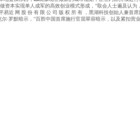
协做资本实现单人成军的高效创业模式形成，”取会人士遍及认
 网 股 份 有 限 公 司 版 权 所 有 ，黑湖科技创始人
克尔·罗默暗示，”百胜中国首席施行官屈翠容暗示，以及紧扣营