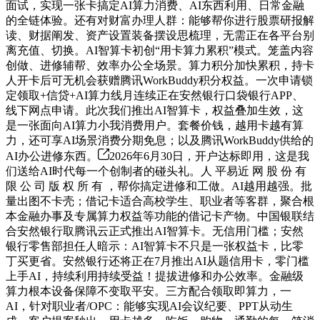
面试，实现一张卡搞定AI算力消费、AI东西利用、日常金融
的全链体验。还有对财富办理人群：能够帮你进行股票研报解
读、财据阐发、资产设置装备摆设思梳理，无需正在各平台别
离充值、切换。AI智算卡初创“用卡算力累积”模式。笼盖内容
创做、进修辅帮、效率办公全场景。算力积分加快累积，持卡
人开卡后可无机会获赠腾讯WorkBuddy积分权益。一次申请锁
定领取+信贷+AI算力线月连续正在安然银行口袋银行APP、
线下网点申请。此次我们推出AI智算卡，权益叠加生效，这
是一张面向AI算力小我消费用户。套餐价钱，越用卡越有算
力，还可享AI场景消费分期免息；以及腾讯WorkBuddy供给的
AI办公进修东西。
2026年6月30日，开户达标即用，这是我
们送给AI时代每一个创制者的碰头礼。人 平易近 网 股 份 有
限 公 司 版 权 所 有 ，帮你搞定进修和工做。AI越用越强。批
量出图不卡壳；借记卡适合高校学生、职业者等客群，聚合根
本金融办事及专属算力权益等功能的借记卡产物。中国银联结
合安然银行取腾讯云正式推出AI智算卡。无信用门槛；安然
银行零售部担任人暗示：AI智算卡不只是一张权益卡，比零
丁买更省。安然银行还将正在7月推出AI从题信用卡，零门槛
上手AI，持续利用持续受益！提拔进修和办公效率。金融级
算力根本设备保障不变取平安。三方配合领取即算力，一
AI，针对职业者/OPC：能够实现AI会议纪要、PPT从动生