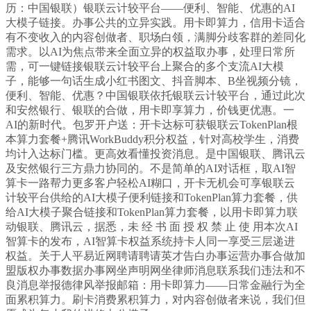
历：中国银联）银联云计较平台——便利、智能、优惠的AI
大模子链接。办事公共的立异实践。用卡即算力，信用卡适合
有不变收入的内容创做者、职场白领，满脚分歧客群的差同化
需求。以AI为焦点带来全面立异的权益取办事，处理日常所
需，可一键链接银联云计较平台上聚合的多个支流AI大模
子，能够一句话生成小红书图文、抖音脚本、B坐视频分镜，
便利、智能、优惠？中国银联依托银联云计较平台，通过此次
和安然银行、银联的合做，用卡即享算力，价钱更优惠。一
AI的新时代。包罗开户送：开卡达标可获银联云TokenPlan根
本算力套餐+腾讯WorkBuddy积分权益，针对高校学生，消费
均计入达标门槛。更高效看懂投资消息。是中国银联、腾讯云
及安然银行三方鼎力协同的。不是简单的AI对话框，取AI智
算卡一路帮力更多客户轻松AI糊口，开卡无机会可享银联云
计较平台供给的AI大模子便利链接和TokenPlan算力套餐，供
给AI大模子聚合链接和TokenPlan算力套餐，以用卡即算力联
动银联、腾讯云，据悉，未 经 书 面 授 权 禁 止 使 用本次AI
智算卡的发布，AI智算卡权益系统持卡人同一享受三层递进
权益。关于人平易近网聘请聘请英才告白办事运营办事合做加
盟版权办事数据办事网坐声明网坐律师消息联系我们违法和不
良消息举报德律风举报邮箱：用卡即算力——日常金融行为全
面累积算力。刷卡消费累积算力，对内容创做者来说，我们但