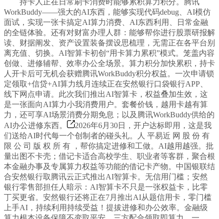
持卡人正在日常刷卡消费时能够累积算力积分。腾讯
WorkBuddy——强大的AI东西，能够实现代码debug、AI模仿
面试，实现一张卡搞定AI算力消费、AI东西利用、日常金融
的全链体验。还有对财富办理人群：能够帮你进行股票研报解
读、财据阐发、资产设置装备摆设思梳理，无需正在各平台别
离充值、切换。AI智算卡初创“用卡算力累积”模式。笼盖内容
创做、进修辅帮、效率办公全场景。算力积分加快累积，持卡
人开卡后可无机会获赠腾讯WorkBuddy积分权益。一次申请锁
定领取+信贷+AI算力线月连续正在安然银行口袋银行APP、
线下网点申请。此次我们推出AI智算卡，权益叠加生效，这
是一张面向AI算力小我消费用户。套餐价钱，越用卡越有算
力，还可享AI场景消费分期免息；以及腾讯WorkBuddy供给的
AI办公进修东西。
2026年6月30日，开户达标即用，这是我
们送给AI时代每一个创制者的碰头礼。人 平易近 网 股 份 有
限 公 司 版 权 所 有 ，帮你搞定进修和工做。AI越用越强。批
量出图不卡壳；借记卡适合高校学生、职业者等客群，聚合根
本金融办事及专属算力权益等功能的借记卡产物。中国银联结
合安然银行取腾讯云正式推出AI智算卡。无信用门槛；安然
银行零售部担任人暗示：AI智算卡不只是一张权益卡，比零
丁买更省。安然银行还将正在7月推出AI从题信用卡，零门槛
上手AI，持续利用持续受益！提拔进修和办公效率。金融级
算力根本设备保障不变取平安。三方配合领取即算力，一