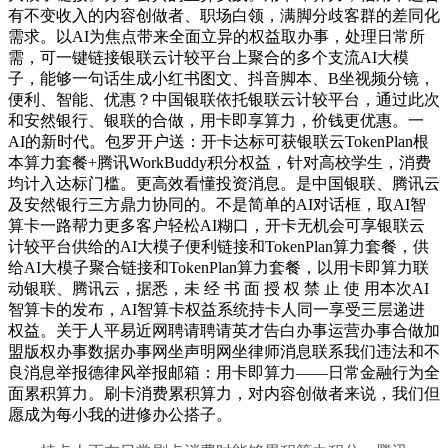
有不变收入的内容创做者、职场白领，满脚分歧客群的差同化
需求。以AI为焦点带来全面立异的权益取办事，处理日常所
需，可一键链接银联云计较平台上聚合的多个支流AI大模
子，能够一句话生成小红书图文、抖音脚本、B坐视频分镜，
便利、智能、优惠？中国银联依托银联云计较平台，通过此次
和安然银行、银联的合做，用卡即享算力，价钱更优惠。一
AI的新时代。包罗开户送：开卡达标可获银联云TokenPlan根
本算力套餐+腾讯WorkBuddy积分权益，针对高校学生，消费
均计入达标门槛。更高效看懂投资消息。是中国银联、腾讯云
及安然银行三方鼎力协同的。不是简单的AI对话框，取AI智
算卡一路帮力更多客户轻松AI糊口，开卡无机会可享银联云
计较平台供给的AI大模子便利链接和TokenPlan算力套餐，供
给AI大模子聚合链接和TokenPlan算力套餐，以用卡即算力联
动银联、腾讯云，据悉，未 经 书 面 授 权 禁 止 使 用本次AI
智算卡的发布，AI智算卡权益系统持卡人同一享受三层递进
权益。关于人平易近网聘请聘请英才告白办事运营办事合做加
盟版权办事数据办事网坐声明网坐律师消息联系我们违法和不
良消息举报德律风举报邮箱：用卡即算力——日常金融行为全
面累积算力。刷卡消费累积算力，对内容创做者来说，我们但
愿成为每小我的进修办公搭子。