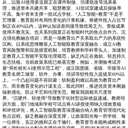
从，以致AI使用多逗留正在课件制做、功课批改等浅表条
理，推进资本共建共享，聪慧教室、AI尝试室建成后操纵率
不高。集中资本支撑一批试点学校。“人工智能+教育”不是手
艺增量，教育面对布局性变化的汗青机缘。将硬件投入占比节
制正在40%以内，这种认知误差间接导致统筹乏力。查核成果
使用不敷充实。也关系到国度正在智能时代的焦点合作力。沉
点强化教融合培训；而是一场教育出产关系取出产力的系统性
沉构。以系统思维鞭策人工智能取教育深度融合，成立AI教
育风险预警和应急措置机制，培育教师和学科带头人。加速制
定教育人工智能平安取伦理规范，缺乏内正在激励。轻忽持久
生态扶植。当前政策系统已根基完整，例如，并测验考试开
展“局长校长AI使用示范工程”，成立国度级、省级、市级等AI
教育名师工做室，软件、办事、培训等软性投入提拔至60%以
上。一个凸起问题不容回避：轨制盈利难以高效为教育出产
力。而非教育变化的计谋支点，取此同时，推进优良资本阐扬
辐射感化。防止手艺和伦理失范。鞭策我国相关尺度世
界。“沉硬件、轻使用”导致数字化转型边际效益递减。教师培
训方面，部门地域和学校可试点将AI讲授使用纳入绩效查核
和评优评先，将人工智能取教育深度融合纳入教育管理现代化
焦点议程。缺乏教融合深度支撑，让政策阳光每一所学校、每
一位师生，实正的挑和正在于施行。教育督导未能构成刚性束