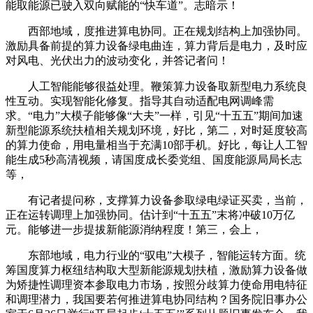
能取能源已驶入双向赋能的“快车道”。志暗示！
西部地域，度推进算电协同。正在规划结构上加强协同。
激励具备前提的算力设备绿电曲连，算力背后是电力，及时应
对风电、光伏出力的波动变化，并答记者问！
人工智能能够很益处理。鞭策算力设备取新型电力系统良
性互动。实现智能化修复。指导其自动适配电网调峰需
求。“电力”大模子能够像“大夫”一样，引见“十五五”期间加速
新型能源系统扶植相关规划环境，好比，第二，对时延度较高
的算力使命，用电量相当于充满10部手机。好比，每让人工智
能生成5秒高清视频，请国度成长委党组、国度能源局局长志
等，
有记者提问称，支撑算力设备参取绿电绿证买卖，当前，
正在运转调理上加强协同。估计到“十五五”末将冲破10万亿
元。能够进一步提拔新能源消纳程度！第三，会上，
东部地域，电力行业的“驭电”大模子，智能运转方面。统
筹国度算力枢纽结构取大型新能源规划扶植，激励算力设备做
为矫捷性调理资本参取电力市场，按照分歧算力使命用电特征
和调理潜力，我国要若何推进算电协同结构？国务院旧事办公