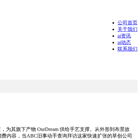
公司首页
关于我们
ai资讯
ai动态
联系我们
其旗下产物 OurDream 供给手艺支撑。从外形到布景故
只是消费内容，当ABC旧事动手查询拜访这家快速扩张的草创公司