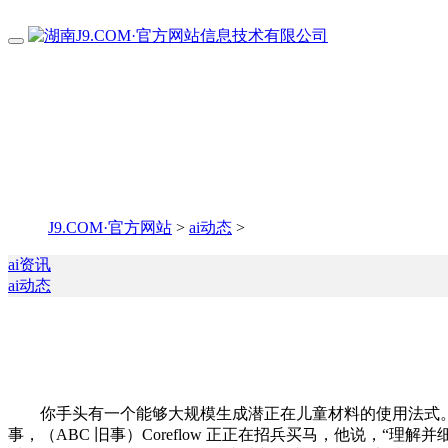
J9.COM·官方网站
>
ai动态
>
ai资讯
ai动态
你手头有一个能够大规模生成潜正在儿童材料的使用法式。必定能够
事，（ABC 旧事）Coreflow 正正在招兵买马，他说，