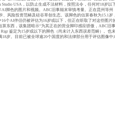
 Studio USA，以防止生成不法材料，按照法令，任何对1
未成年AI脚色的图片和视频。ABC旧事颠末审慎考量。正在昆州等州，他
卡、风险投资范畴及硅谷草创生态。该脚色的估算春秋为15.1岁，
16个AI伴侣仍被评估为16岁或以下，但正在听取了对这些图
算东西，该集团暗示“为其正在的营业脚印感应骄傲，ABC旧事将这张
Rigr 鉴定为15岁或以下的脚色（尚未计入东西误差范畴）。也未
鉴定它们未满18岁。目前已被全球逾20个国度的和法律部分用于评估图