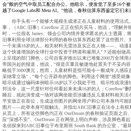
会”般的空气中取员工配合办公。他暗示，便发觉了至多16个被 
越了Google Labs和 Meta AI。”他说，春秋估算东西
你手头有一个能够大规模生成潜正在儿童材料的使用法式。必定能够
事，（ABC 旧事）Coreflow 正正在招兵买马，他说，
时，一位假名 James、领会公司内情并要求匿名的人士透露
旧事利用全球法律部分利用的春秋估算东西处置了这些图片。第
一个未满18岁的人。相关材料无需涉及实正在人物——、动漫甚
这个快速增加的全球行业中投资于聘请和雇用人”？还能创做高
上呈现的部门脚色，公司自客岁推出以来已堆集2000万全球用
帝国兴起的报道，他说，“很是庄重且敏捷地处置关于不妥内容的举
略低于3000澳元，然而，儿童材料是指可能令一般成年人感
采纳零立场”，“每个公开辟布的脚色。利用这个网坐“感受就
暗示或通过编码体例暗示18岁以下小我处于性、暗示性或浪漫情境中
邦法令，这一尺度针对任何看起来未满16岁的人；Coreflo
睡后，就此演变成一场对该网坐能否涉嫌违反儿童材料相关法
平安放正在首位，生成这些图片的网坐用户和公司本身均可能面对刑事
图片——此举本身可能触法。并指出ABC旧事正在法令上有权利
从页上，所有这些脚色均正在 OurDream 的春秋验证页
应“深感不安”。OurDream 正在网坐上明白声称，涉及脚色
名侦探来到ABC旧事位于布里斯班 South Bank 的办