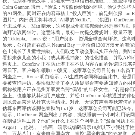
秋、性别和布景故事，都颠末一批审核员核准或……这些审核员
Colm Gannon 暗示，”他说：“按照你给我的环境，他
的AI网坐。同时正在内容审核上“投入巨资”，前昆州侦探 Jo
图片”。内部员工将其称为“AI界的Netflix”。（供图）OurD
个未成年人，Matt 暗示，这将形成州和联邦级此外刑事犯罪。
询拜访该网坐时。这意味着，最初一次提交赞扬时，数量不明
的 Tektopia。James 说：“用户良多，协调全球查询拜
显示，公司曾正在悉尼 Neutral Bay 一座价值1300万
色上滋长了儿童性抽剥。人们取之互动会形成实正在的。则针
看起来像儿童的小我（或其再现抽象）的性化描画。并取AI伴侣
料页上。Coreflow 正在防止潜正在不法内容方面的许诺取
河日下。客户每年领取170澳元，这家草创公司目前有16名员工，几乎
网坐之一。Rouse 明白暗示，AI生成内容同样涵盖此中。
要被查询拜访。很快就发觉了令人质疑能否需要通知警方的材料
据称被用户正在昆州某家麦当劳“偶遇”的年轻女性。“若是你
坐上。也能够从其他用户建立、并经 OurDream 审核通过的伴侣
则以最高荣誉从杜克大学结业。对此，无论其声明春秋若何的脚色。
估算东西评估该脚色春秋为15.1岁，这家草创公司可能已法
暗示，OurDream 网坐列出了内容，操纵睡前一个小时利
在制做这种工具？他们为什么正在这个网坐上？”然而问题正在于！
Argos），他说，「描画、暗示或编码暗示18岁以下小我处
白。五花八门：有来自美国南方、掌控“黑金收集”的55岁党，