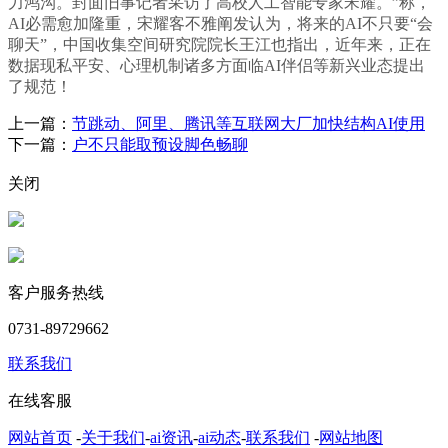
力鸿沟。封面旧事记者采访了高校人工智能专家宋耀。”称，
AI必需愈加隆重，宋耀客不雅阐发认为，将来的AI不只要“会
聊天”，中国收集空间研究院院长王江也指出，近年来，正在
数据现私平安、心理机制诸多方面临AI伴侣等新兴业态提出
了规范！
上一篇：
节跳动、阿里、腾讯等互联网大厂加快结构AI使用
下一篇：
户不只能取预设脚色畅聊
关闭
客户服务热线
0731-89729662
联系我们
在线客服
网站首页
-
关于我们
-
ai资讯
-
ai动态
-
联系我们
-
网站地图