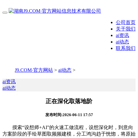
公司首页
关于我们
ai资讯
ai动态
联系我们
J9.COM·官方网站
>
ai动态
>
ai资讯
ai动态
正在深化取落地阶
发布时间:2026-06-11 17:57
摸索“设想师+AI”的火速工做流程，设想深化时，到意向
方案阶段的手绘草图取频频建模，分工鸿沟趋于恍惚，将原始